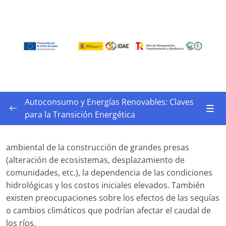
Autoconsumo y Energías Renovables: Claves
para la Transición Energética
Marco Normativo y Fundamentos de las
Energías Renovables para Soluciones
0/28
ambiental de la construcción de grandes presas
Alternativas
(alteración de ecosistemas, desplazamiento de
comunidades, etc.), la dependencia de las condiciones
Comprensión del Concepto de Transición
hidrológicas y los costos iniciales elevados. También
Energética
existen preocupaciones sobre los efectos de las sequías
o cambios climáticos que podrían afectar el caudal de
1.2Tipos de energías renovables y su
los ríos.
funcionamiento