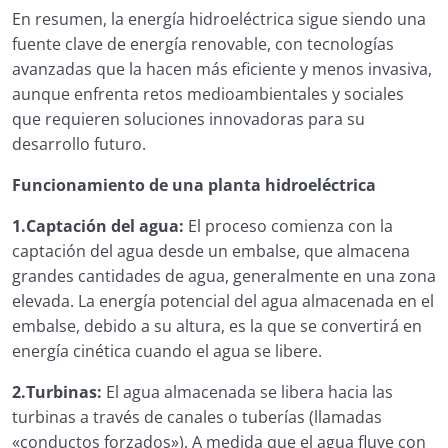
En resumen, la energía hidroeléctrica sigue siendo una
1.2.1. Energía Eólica
fuente clave de energía renovable, con tecnologías
avanzadas que la hacen más eficiente y menos invasiva,
1.2.2. Energía Hidroeléctrica
aunque enfrenta retos medioambientales y sociales
que requieren soluciones innovadoras para su
1.2.3. Energía Solar Térmica
desarrollo futuro.
1.2.4. Energía de Biomasa
Funcionamiento de una planta hidroeléctrica
1.2.5. Energía de Biogás
1.Captación del agua:
El proceso comienza con la
captación del agua desde un embalse, que almacena
1.3. Marco Normativo General de Energías
Renovables
grandes cantidades de agua, generalmente en una zona
elevada. La energía potencial del agua almacenada en el
Marco Normativo y Fundamentos de las Energías
embalse, debido a su altura, es la que se convertirá en
Renovables
energía cinética cuando el agua se libere.
2.1. Capacidad solar de una zona
2.Turbinas:
El agua almacenada se libera hacia las
turbinas a través de canales o tuberías (llamadas
2.1.1. Software de simulación (PVGIS)
«conductos forzados»). A medida que el agua fluye con