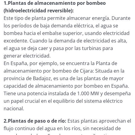
1.Plantas de almacenamiento por bombeo
4.1. Importancia de la transición energética en
(hidroelectricidad reversible):
entornos rurales
Este tipo de planta permite almacenar energía. Durante
los períodos de baja demanda eléctrica, el agua se
4.2. Oportunidades para la transición energética
bombea hacia el embalse superior, usando electricidad
en zonas rurales
excedente. Cuando la demanda de electricidad es alta,
el agua se deja caer y pasa por las turbinas para
4.3. Beneficios de la transición energética rural
generar electricidad.
4.4. Retos de la transición energética en entornos
En España, por ejemplo, se encuentra la Planta de
rurales
almacenamiento por bombeo de Cijara: Situada en la
provincia de Badajoz, es una de las plantas de mayor
4.5. Iniciativas y políticas para impulsar la
capacidad de almacenamiento por bombeo en España.
transición energética rural
Tiene una potencia instalada de 1.000 MW y desempeña
4.6. Ejemplos de éxito en la transición energética
un papel crucial en el equilibrio del sistema eléctrico
rural
nacional.
Transición Energética en Entornos Rurales
2.Plantas de paso o de río:
Estas plantas aprovechan el
flujo continuo del agua en los ríos, sin necesidad de