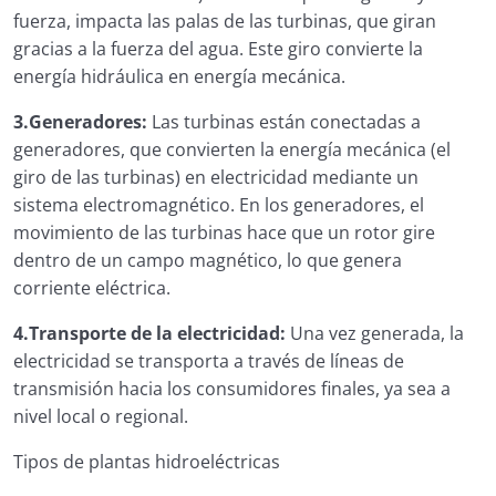
2.2. Componentes de una instalación fotovoltaica
fuerza, impacta las palas de las turbinas, que giran
gracias a la fuerza del agua. Este giro convierte la
2.3. Diseño de Instalación fotovoltaica de
energía hidráulica en energía mecánica.
Autoconsumo
3.Generadores:
Las turbinas están conectadas a
Instalaciones Fotovoltaicas de Autoconsumo
generadores, que convierten la energía mecánica (el
giro de las turbinas) en electricidad mediante un
3. Autoconsumo fotovoltaico
sistema electromagnético. En los generadores, el
3.1. Autoconsumo sin excedentes
movimiento de las turbinas hace que un rotor gire
dentro de un campo magnético, lo que genera
3.2. Autoconsumo con excedentes
corriente eléctrica.
3.3. Autoconsumo colectivo
4.Transporte de la electricidad:
Una vez generada, la
electricidad se transporta a través de líneas de
3.4. Normativas que regulan el autoconsumo en
transmisión hacia los consumidores finales, ya sea a
España.
nivel local o regional.
Autoconsumo en España
Tipos de plantas hidroeléctricas
4. Transición energética en entornos rurales